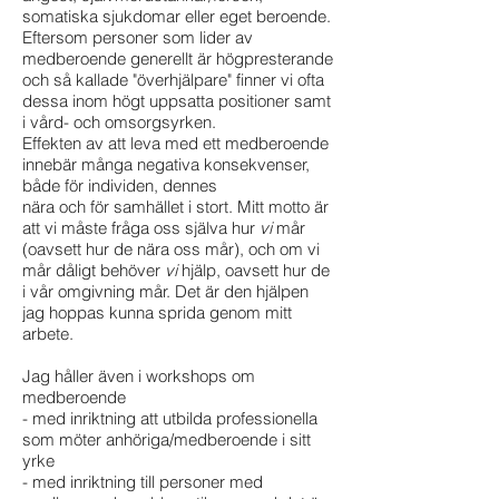
somatiska sjukdomar eller eget beroende.
Eftersom personer som lider av
medberoende generellt är högpresterande
och så kallade "överhjälpare" finner vi ofta
dessa inom högt uppsatta positioner samt
i vård- och omsorgsyrken.
Effekten av att leva med ett medberoende
innebär många negativa konsekvenser,
både för individen, dennes
nära och för samhället i stort. Mitt motto är
att vi måste fråga oss själva hur
vi
mår
(oavsett hur de nära oss mår
)
, och om vi
mår dåligt behöver
vi
hjälp, oavsett hur de
i vår omgivning mår. Det är den hjälpen
jag hoppas kunna sprida genom mitt
arbete.
Jag håller även i workshops om
medberoende
- med inriktning att utbilda professionella
som möter anhöriga/medberoende i sitt
yrke
- med inriktning till personer med