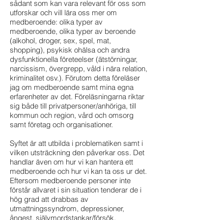
sådant som kan vara relevant för oss som
utforskar och vill lära oss mer om
medberoende: olika typer av
medberoende, olika typer av beroende
(alkohol, droger, sex, spel, mat,
shopping), psykisk ohälsa och andra
dysfunktionella företeelser (ätstörningar,
narcissism, övergrepp, våld i nära relation,
kriminalitet osv.). Förutom detta föreläser
jag om medberoende samt mina egna
erfarenheter av det. Föreläsningarna riktar
sig både till privatpersoner/anhöriga, till
kommun och region, vård och omsorg
samt företag och organisationer.
Syftet är att utbilda i problematiken samt i
vilken utsträckning den påverkar oss. Det
handlar även om hur vi kan hantera ett
medberoende och hur vi kan ta oss ur det.
Eftersom medberoende personer inte
förstår allvaret i sin situation tenderar de i
hög grad att drabbas av
utmattningssyndrom, depressioner,
ångest, självmordstankar/försök,